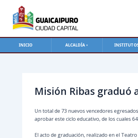
Ir
al
contenido
INICIO
ALCALDÍA
INSTITUTO
▼
Navegación
de
entradas
Misión Ribas graduó 
Un total de 73 nuevos vencedores egresados de
aprobar este ciclo educativo, de los cuales 6
El
acto de graduación, realizado en el Teatr