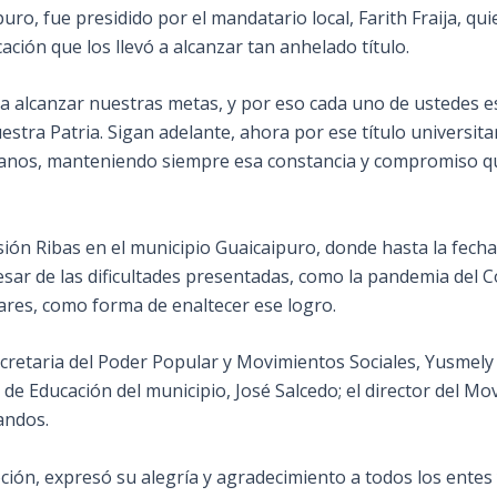
uro, fue presidido por el mandatario local, Farith Fraija, qu
cación que los llevó a alcanzar tan anhelado título.
 alcanzar nuestras metas, y por eso cada uno de ustedes est
stra Patria. Sigan adelante, ahora por ese título universitar
manos, manteniendo siempre esa constancia y compromiso qu
ión Ribas en el municipio Guaicaipuro, donde hasta la fech
sar de las dificultades presentadas, como la pandemia del Cov
iares, como forma de enaltecer ese logro.
ecretaria del Poder Popular y Movimientos Sociales, Yusmely 
r de Educación del municipio, José Salcedo; el director del M
andos.
ón, expresó su alegría y agradecimiento a todos los entes 