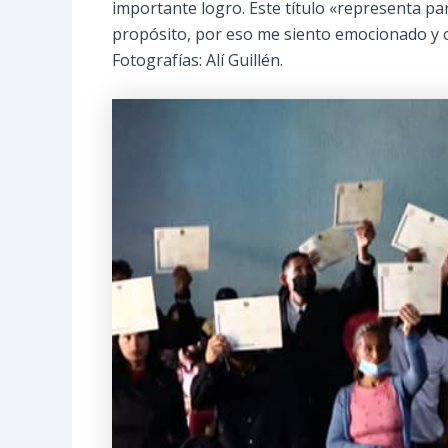
importante logro. Este título «representa p
propósito, por eso me siento emocionado y o
Fotografías: Alí Guillén.