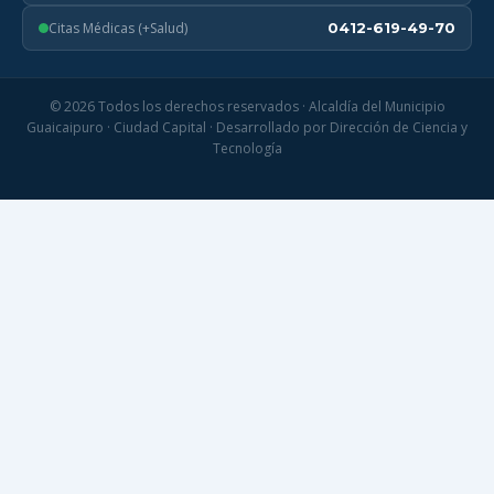
Citas Médicas (+Salud)
0412-619-49-70
© 2026 Todos los derechos reservados · Alcaldía del Municipio
Guaicaipuro · Ciudad Capital · Desarrollado por Dirección de Ciencia y
Tecnología