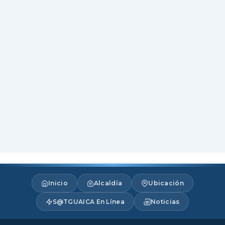
Inicio
Alcaldía
Ubicación
S@TGUAICA En Línea
Noticias