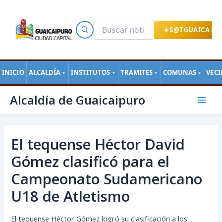
Ir
al
contenido
S@TGUAICA EN
INICIO
ALCALDÍA
INSTITUTOS
TRAMITES
COMUNAS
VEC
▼
▼
▼
▼
Navegación
Mai
Alcaldía de Guaicaipuro
de
Men
entradas
El tequense Héctor David
Gómez clasificó para el
Campeonato Sudamericano
U18 de Atletismo
El tequense Héctor Gómez logró su clasificación a los