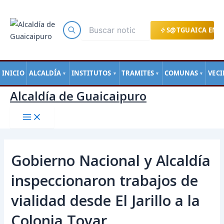
Main
Ir
Navegación
Menu
al
de
contenido
entradas
S@TGUAICA EN L
INICIO
ALCALDÍA
INSTITUTOS
TRAMITES
COMUNAS
VEC
▼
▼
▼
▼
Alcaldía de Guaicaipuro
Gobierno Nacional y Alcaldía
inspeccionaron trabajos de
vialidad desde El Jarillo a la
Colonia Tovar