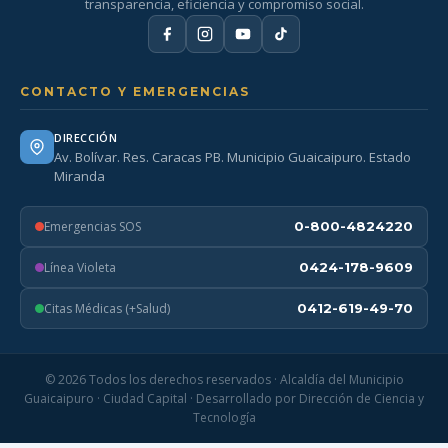
transparencia, eficiencia y compromiso social.
CONTACTO Y EMERGENCIAS
DIRECCIÓN
Av. Bolívar. Res. Caracas PB. Municipio Guaicaipuro. Estado
Miranda
Emergencias SOS
0-800-4824220
Línea Violeta
0424-178-9609
Citas Médicas (+Salud)
0412-619-49-70
© 2026 Todos los derechos reservados · Alcaldía del Municipio
Guaicaipuro · Ciudad Capital · Desarrollado por Dirección de Ciencia y
Tecnología