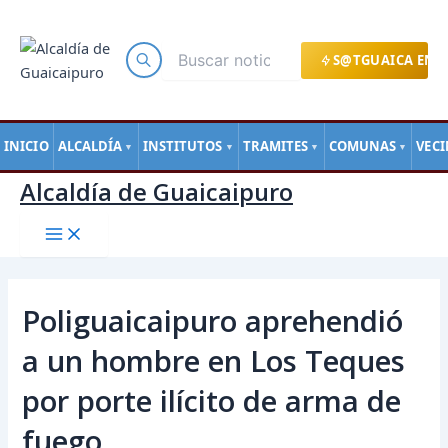
Main
Ir
Navegación
Menu
al
de
contenido
entradas
S@TGUAICA EN L
INICIO
ALCALDÍA
INSTITUTOS
TRAMITES
COMUNAS
VEC
▼
▼
▼
▼
Alcaldía de Guaicaipuro
Poliguaicaipuro aprehendió
a un hombre en Los Teques
por porte ilícito de arma de
fuego