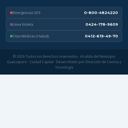
Emergencias SOS
0-800-4824220
Línea Violeta
0424-178-9609
Citas Médicas (+Salud)
0412-619-49-70
© 2026 Todos los derechos reservados · Alcaldía del Municipio
Guaicaipuro · Ciudad Capital · Desarrollado por Dirección de Ciencia y
Tecnología