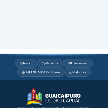
Inicio
Alcaldía
Ubicación
S@TGUAICA En Línea
Noticias