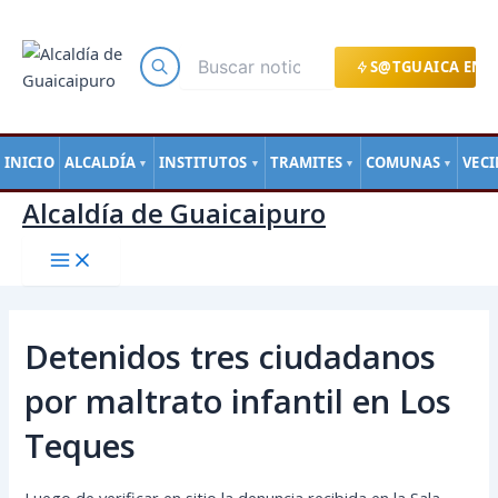
Main
Ir
Navegación
Menu
al
de
contenido
entradas
S@TGUAICA EN L
INICIO
ALCALDÍA
INSTITUTOS
TRAMITES
COMUNAS
VEC
▼
▼
▼
▼
Alcaldía de Guaicaipuro
Detenidos tres ciudadanos
por maltrato infantil en Los
Teques
Luego de verificar en sitio la denuncia recibida en la Sala