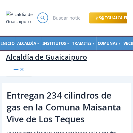
Main
Ir
Navegación
Menu
al
de
contenido
entradas
S@TGUAICA EN L
INICIO
ALCALDÍA
INSTITUTOS
TRAMITES
COMUNAS
VEC
▼
▼
▼
▼
Alcaldía de Guaicaipuro
Entregan 234 cilindros de
gas en la Comuna Maisanta
Vive de Los Teques
En respuesta a los proyectos aprobados en la Consulta