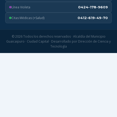
Línea Violeta
0424-178-9609
Citas Médicas (+Salud)
0412-619-49-70
© 2026 Todos los derechos reservados · Alcaldía del Municipio
Guaicaipuro · Ciudad Capital · Desarrollado por Dirección de Ciencia y
Tecnología