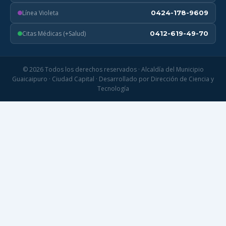
Línea Violeta
0424-178-9609
Citas Médicas (+Salud)
0412-619-49-70
© 2026 Todos los derechos reservados · Alcaldía del Municipio
Guaicaipuro · Ciudad Capital · Desarrollado por Dirección de Ciencia y
Tecnología