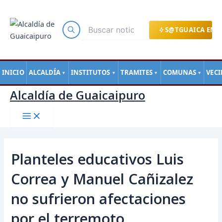
Main
Ir
Navegación
Menu
al
de
contenido
entradas
S@TGUAICA EN L
INICIO
ALCALDÍA
INSTITUTOS
TRAMITES
COMUNAS
VEC
▼
▼
▼
▼
Alcaldía de Guaicaipuro
Planteles educativos Luis
Correa y Manuel Cañizalez
no sufrieron afectaciones
por el terremoto