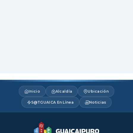
Inicio
Alcaldía
Ubicación
S@TGUAICA En Línea
Noticias