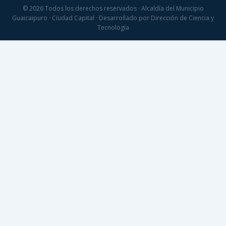
© 2026 Todos los derechos reservados · Alcaldía del Municipio
Guaicaipuro · Ciudad Capital · Desarrollado por Dirección de Ciencia y
Tecnología