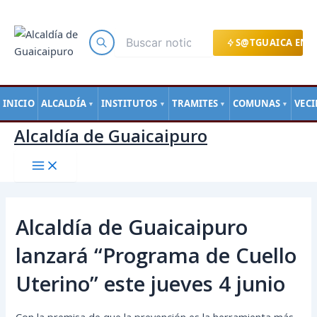
Main
Ir
Navegación
Menu
al
de
contenido
entradas
S@TGUAICA EN L
INICIO
ALCALDÍA
INSTITUTOS
TRAMITES
COMUNAS
VEC
▼
▼
▼
▼
Alcaldía de Guaicaipuro
Alcaldía de Guaicaipuro
lanzará “Programa de Cuello
Uterino” este jueves 4 junio
Con la premisa de que la prevención es la herramienta más