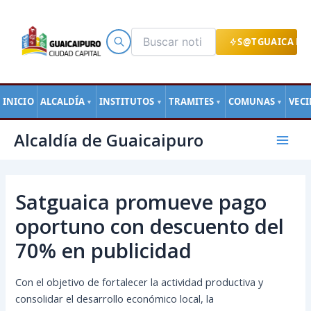
Ir
al
contenido
S@TGUAICA EN
INICIO
ALCALDÍA
INSTITUTOS
TRAMITES
COMUNAS
VEC
▼
▼
▼
▼
Navegación
Mai
Alcaldía de Guaicaipuro
de
Men
entradas
Satguaica promueve pago
oportuno con descuento del
70% en publicidad
Con el objetivo de fortalecer la actividad productiva y
consolidar el desarrollo económico local, la