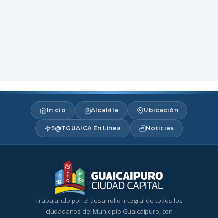
Inicio
Alcaldía
Ubicación
S@TGUAICA En Línea
Noticias
Trabajando por el desarrollo integral de todos los
ciudadanos del Municipio Guaicaipuro, con