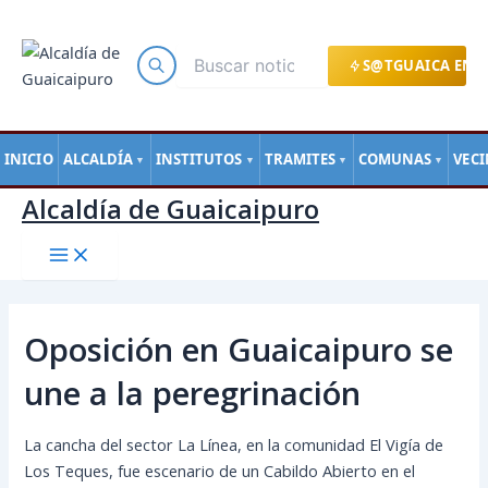
Main
Ir
Navegación
Menu
al
de
contenido
entradas
S@TGUAICA EN L
INICIO
ALCALDÍA
INSTITUTOS
TRAMITES
COMUNAS
VEC
▼
▼
▼
▼
Alcaldía de Guaicaipuro
Oposición en Guaicaipuro se
une a la peregrinación
La cancha del sector La Línea, en la comunidad El Vigía de
Los Teques, fue escenario de un Cabildo Abierto en el