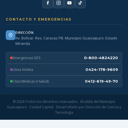
CONTACTO Y EMERGENCIAS
DIRECCIÓN
Av. Bolívar. Res. Caracas PB. Municipio Guaicaipuro. Estado
Miranda
Emergencias SOS
0-800-4824220
Línea Violeta
0424-178-9609
Citas Médicas (+Salud)
0412-619-49-70
© 2026 Todos los derechos reservados · Alcaldía del Municipio
Guaicaipuro · Ciudad Capital · Desarrollado por Dirección de Ciencia y
Tecnología