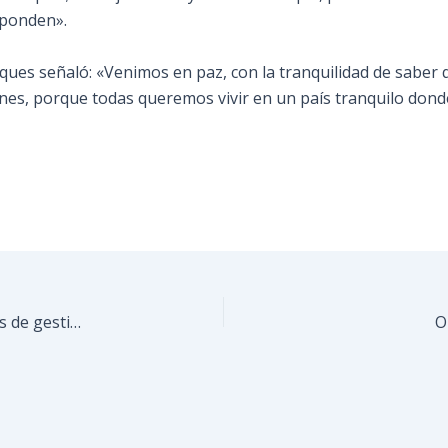
sponden».
ques señaló: «Venimos en paz, con la tranquilidad de saber 
ones, porque todas queremos vivir en un país tranquilo dond
Salud y bienestar social se consolidan como pilares de gestión municipal en Cecilio Acosta
O