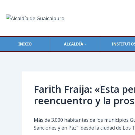
Ir
al
contenido
INICIO
ALCALDÍA
INSTITUTO
▼
Navegación
de
entradas
Farith Fraija: «Esta 
reencuentro y la pro
Más de 3.000 habitantes de los municipios Gu
Sanciones y en Paz”, desde la ciudad de Los 