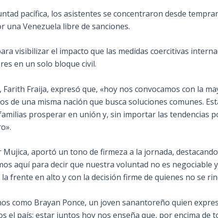
tad pacífica, los asistentes se concentraron desde temprana
or una Venezuela libre de sanciones.
ara visibilizar el impacto que las medidas coercitivas intern
es en un solo bloque civil.
o, Farith Fraija, expresó que, «hoy nos convocamos con la m
os de una misma nación que busca soluciones comunes. Est
ilias prosperar en unión y, sin importar las tendencias pol
ro».
er Mujica, aportó un tono de firmeza a la jornada, destacando
amos aquí para decir que nuestra voluntad no es negociable 
la frente en alto y con la decisión firme de quienes no se rin
nos como Brayan Ponce, un joven sanantoreño quien expres
el país; estar juntos hoy nos enseña que, por encima de 