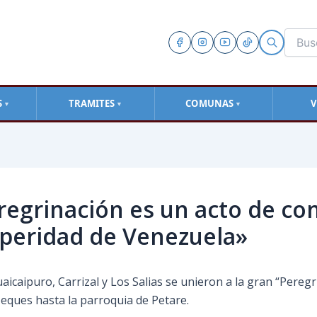
S
TRAMITES
COMUNAS
V
▼
▼
▼
peregrinación es un acto de c
speridad de Venezuela»
aicaipuro, Carrizal y Los Salias se unieron a la gran “Pere
Teques hasta la parroquia de Petare.