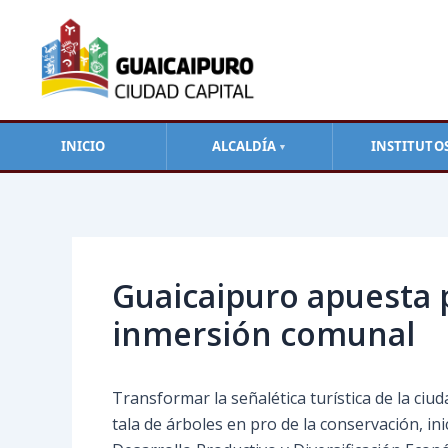
Ir
al
contenido
INICIO
ALCALDÍA
INSTITUTO
▼
Navegación
de
entradas
Guaicaipuro apuesta 
inmersión comunal
Transformar la señalética turística de la ciu
tala de árboles en pro de la conservación, in