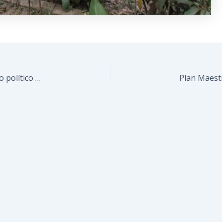
La organización comunal como ruptura del modelo político convencional