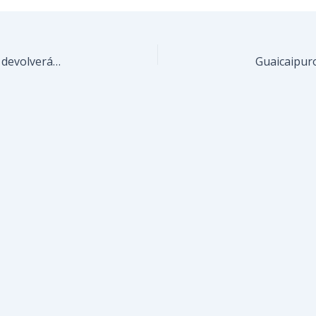
Rehabilitación de la Concha Acústica de Paracotos devolverá espacios exclusivos para la cultura