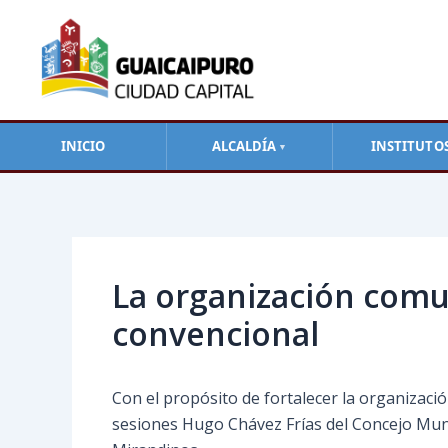
Ir
al
contenido
INICIO
ALCALDÍA
INSTITUTO
▼
Navegación
de
entradas
La organización comu
convencional
Con el propósito de fortalecer la organización
sesiones Hugo Chávez Frías del Concejo Muni