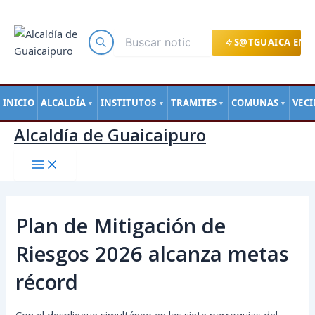
Main
Ir
Navegación
Menu
al
de
contenido
entradas
S@TGUAICA EN L
INICIO
ALCALDÍA
INSTITUTOS
TRAMITES
COMUNAS
VEC
▼
▼
▼
▼
Alcaldía de Guaicaipuro
Plan de Mitigación de
Riesgos 2026 alcanza metas
récord
Con el despliegue simultáneo en las siete parroquias del