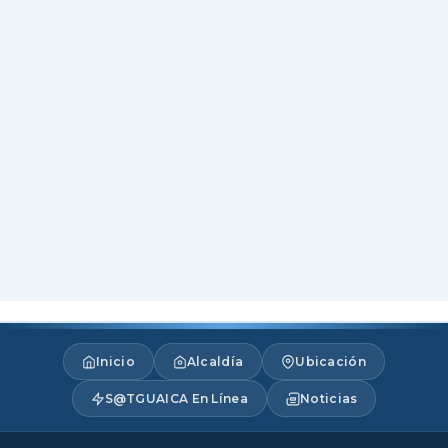
Inicio
Alcaldía
Ubicación
S@TGUAICA En Línea
Noticias