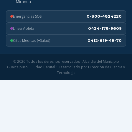
Miranda
Emergencias SOS
0-800-4824220
Línea Violeta
0424-178-9609
Citas Médicas (+Salud)
0412-619-49-70
© 2026 Todos los derechos reservados · Alcaldía del Municipio
Guaicaipuro · Ciudad Capital · Desarrollado por Dirección de Ciencia y
Tecnología