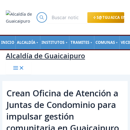
Main
Ir
Navegación
Menu
al
de
contenido
entradas
S@TGUAICA EN L
INICIO
ALCALDÍA
INSTITUTOS
TRAMITES
COMUNAS
VEC
▼
▼
▼
▼
Alcaldía de Guaicaipuro
Crean Oficina de Atención a
Juntas de Condominio para
impulsar gestión
comunitaria en Guaicaipuro