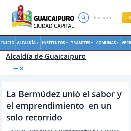
Main
Ir
Navegación
Menu
al
de
contenido
entradas
INICIO
ALCALDÍA
INSTITUTOS
TRAMITES
COMUNAS
VEC
▼
▼
▼
▼
Alcaldía de Guaicaipuro
La Bermúdez unió el sabor y
el emprendimiento en un
solo recorrido
El bulevar Bermudez de la capital mirandina fue el espacio