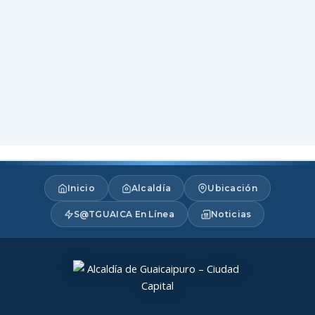
Inicio
Alcaldía
Ubicación
S@TGUAICA En Línea
Noticias