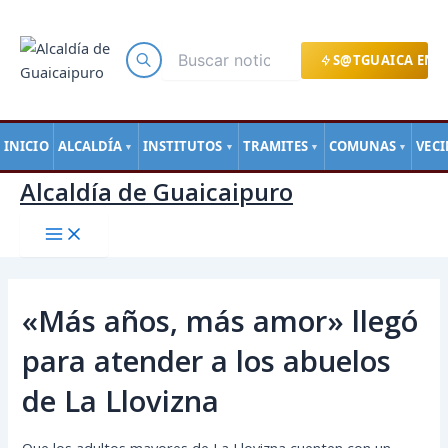
Main
Ir
Navegación
Menu
al
de
contenido
entradas
S@TGUAICA EN L
INICIO
ALCALDÍA
INSTITUTOS
TRAMITES
COMUNAS
VEC
▼
▼
▼
▼
Alcaldía de Guaicaipuro
«Más años, más amor» llegó
para atender a los abuelos
de La Llovizna
Que los adultos mayores de La Llovizna cuenten con un