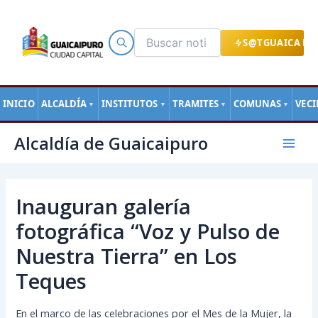
Ir
al
contenido
S@TGUAICA EN
INICIO
ALCALDÍA
INSTITUTOS
TRAMITES
COMUNAS
VEC
▼
▼
▼
▼
Navegación
Mai
Alcaldía de Guaicaipuro
de
Men
entradas
Inauguran galería
fotográfica “Voz y Pulso de
Nuestra Tierra” en Los
Teques
En el marco de las celebraciones por el Mes de la Mujer, la