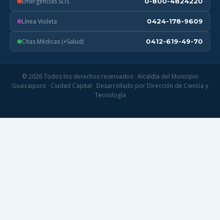
Emergencias SOS
0-800-4824220
Línea Violeta
0424-178-9609
Citas Médicas (+Salud)
0412-619-49-70
© 2026 Todos los derechos reservados · Alcaldía del Municipio
Guaicaipuro · Ciudad Capital · Desarrollado por Dirección de Ciencia y
Tecnología