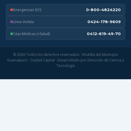
Emergencias SOS
0-800-4824220
Línea Violeta
0424-178-9609
Citas Médicas (+Salud)
0412-619-49-70
© 2026 Todos los derechos reservados · Alcaldía del Municipio
Guaicaipuro · Ciudad Capital · Desarrollado por Dirección de Ciencia y
Tecnología