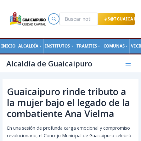
Ir
al
contenido
S@TGUAICA EN
INICIO
ALCALDÍA
INSTITUTOS
TRAMITES
COMUNAS
VEC
▼
▼
▼
▼
Navegación
Mai
Alcaldía de Guaicaipuro
de
Men
entradas
Guaicaipuro rinde tributo a
la mujer bajo el legado de la
combatiente Ana Vielma
En una sesión de profunda carga emocional y compromiso
revolucionario, el Concejo Municipal de Guaicaipuro celebró