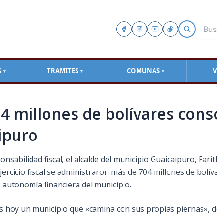
S
TRAMITES
COMUNAS
V
▼
▼
▼
04 millones de bolívares cons
ipuro
sabilidad fiscal, el alcalde del municipio Guaicaipuro, Fari
ercicio fiscal se administraron más de 704 millones de bolíva
a autonomía financiera del municipio.
es hoy un municipio que «camina con sus propias piernas», 