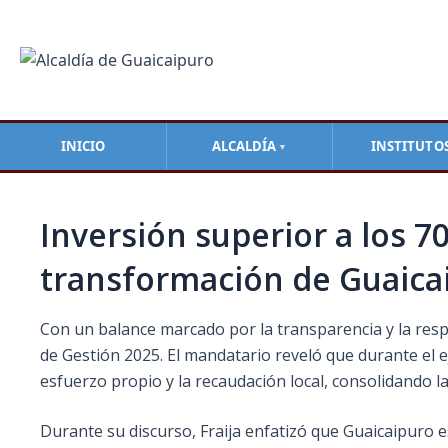
Ir
Navegación
al
de
contenido
entradas
INICIO
ALCALDÍA
INSTITUTO
▼
Inversión superior a los 7
transformación de Guaica
Con un balance marcado por la transparencia y la respon
de Gestión 2025. El mandatario reveló que durante el ej
esfuerzo propio y la recaudación local, consolidando l
Durante su discurso, Fraija enfatizó que Guaicaipuro 