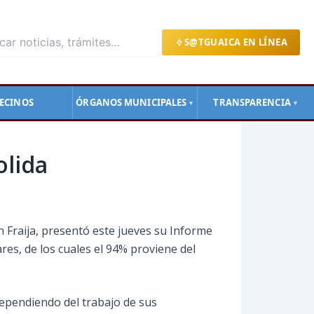
S@TGUAICA EN LÍNEA
ECINOS
ÓRGANOS MUNICIPALES
TRANSPARENCIA
▼
▼
olida
th Fraija, presentó este jueves su Informe
res, de los cuales el 94% proviene del
dependiendo del trabajo de sus