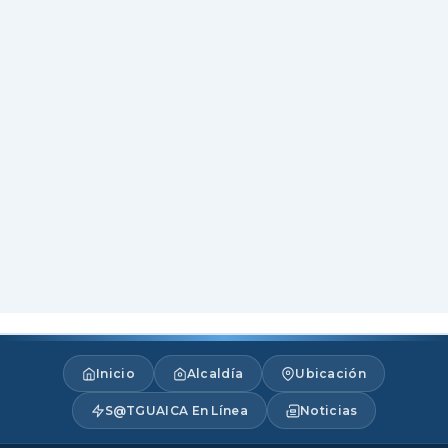
Inicio
Alcaldía
Ubicación
S@TGUAICA En Línea
Noticias