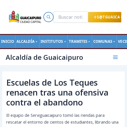
Ir
al
contenido
S@TGUAICA EN
INICIO
ALCALDÍA
INSTITUTOS
TRAMITES
COMUNAS
VEC
▼
▼
▼
▼
Navegación
Mai
Alcaldía de Guaicaipuro
de
Men
entradas
Escuelas de Los Teques
renacen tras una ofensiva
contra el abandono
El equipo de Serviguaicaipuro tomó las riendas para
rescatar el entorno de cientos de estudiantes, librando una