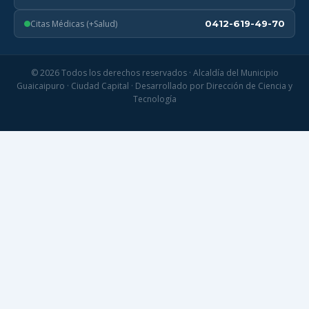
Citas Médicas (+Salud)
0412-619-49-70
© 2026 Todos los derechos reservados · Alcaldía del Municipio
Guaicaipuro · Ciudad Capital · Desarrollado por Dirección de Ciencia y
Tecnología