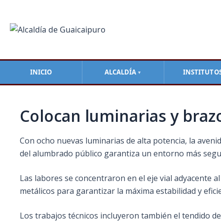
Ir
Navegación
al
de
contenido
entradas
INICIO
ALCALDÍA
INSTITUTO
▼
Colocan luminarias y brazo
Con ocho nuevas luminarias de alta potencia, la aveni
del alumbrado público garantiza un entorno más seguro 
Las labores se concentraron en el eje vial adyacente al
metálicos para garantizar la máxima estabilidad y eficie
Los trabajos técnicos incluyeron también el tendido d