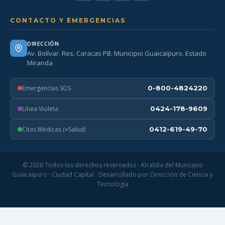
CONTACTO Y EMERGENCIAS
DIRECCIÓN
Av. Bolívar. Res. Caracas PB. Municipio Guaicaipuro. Estado
Miranda
Emergencias SOS
0-800-4824220
Línea Violeta
0424-178-9609
Citas Médicas (+Salud)
0412-619-49-70
© 2026 Todos los derechos reservados · Alcaldía del Municipio
Guaicaipuro · Ciudad Capital · Desarrollado por Dirección de Ciencia y
Tecnología