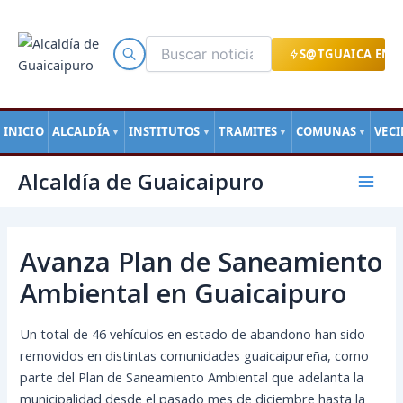
Ir
al
contenido
S@TGUAICA EN L
INICIO
ALCALDÍA
INSTITUTOS
TRAMITES
COMUNAS
VEC
▼
▼
▼
▼
Navegación
Mai
Alcaldía de Guaicaipuro
de
Men
entradas
Avanza Plan de Saneamiento
Ambiental en Guaicaipuro
Un total de 46 vehículos en estado de abandono han sido
removidos en distintas comunidades guaicaipureña, como
parte del Plan de Saneamiento Ambiental que adelanta la
municipalidad desde el pasado mes de diciembre hasta la