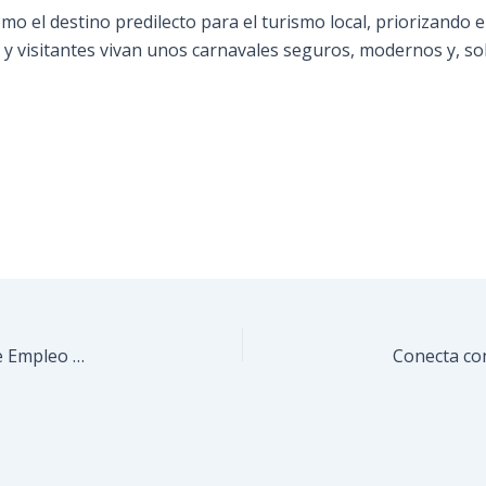
omo el destino predilecto para el turismo local, priorizando el
 y visitantes vivan unos carnavales seguros, modernos y, so
Más de nueve mil personas asistieron a la Feria de Empleo en Guaicaipuro