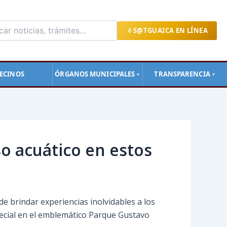
S@TGUAICA EN LÍNEA
ECINOS
ÓRGANOS MUNICIPALES
TRANSPARENCIA
▼
▼
so acuático en estos
de brindar experiencias inolvidables a los
special en el emblemático Parque Gustavo