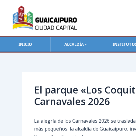
Ir
al
contenido
INICIO
ALCALDÍA
INSTITUTO
▼
Navegación
de
entradas
El parque «Los Coquit
Carnavales 2026
La alegría de los Carnavales 2026 se traslada
más pequeños, la alcaldía de Guaicaipuro, in