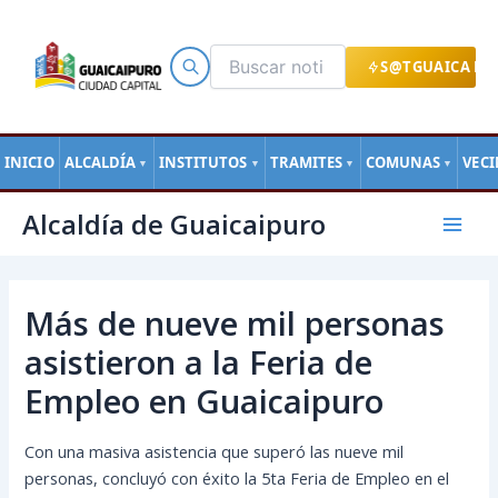
Ir
al
contenido
S@TGUAICA EN
INICIO
ALCALDÍA
INSTITUTOS
TRAMITES
COMUNAS
VEC
▼
▼
▼
▼
Navegación
Mai
Alcaldía de Guaicaipuro
de
Men
entradas
Más de nueve mil personas
asistieron a la Feria de
Empleo en Guaicaipuro
Con una masiva asistencia que superó las nueve mil
personas, concluyó con éxito la 5ta Feria de Empleo en el