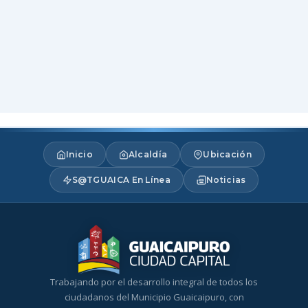
Inicio
Alcaldía
Ubicación
S@TGUAICA En Línea
Noticias
Trabajando por el desarrollo integral de todos los
ciudadanos del Municipio Guaicaipuro, con