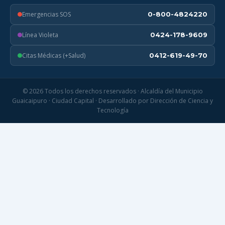
Emergencias SOS
0-800-4824220
Línea Violeta
0424-178-9609
Citas Médicas (+Salud)
0412-619-49-70
© 2026 Todos los derechos reservados · Alcaldía del Municipio
Guaicaipuro · Ciudad Capital · Desarrollado por Dirección de Ciencia y
Tecnología