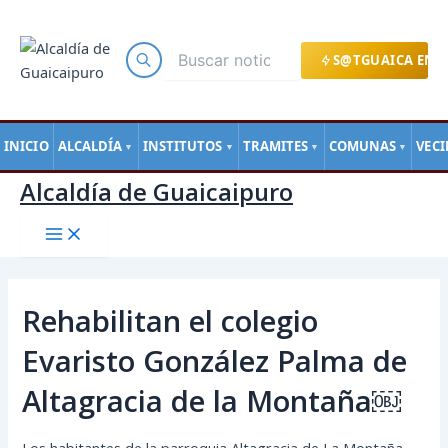
Main
Ir
Navegación
Menu
al
de
contenido
entradas
S@TGUAICA EN L
INICIO
ALCALDÍA
INSTITUTOS
TRAMITES
COMUNAS
VEC
▼
▼
▼
▼
Alcaldía de Guaicaipuro
Rehabilitan el colegio
Evaristo González Palma de
Altagracia de la Montaña￼
Los habitantes de la parroquia Altagracia de La Montaña