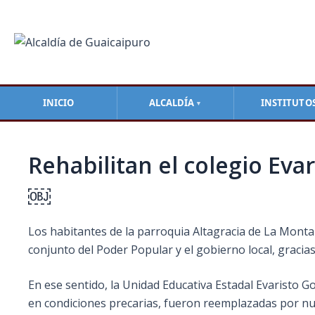
Ir
Navegación
al
de
contenido
entradas
INICIO
ALCALDÍA
INSTITUTO
▼
Rehabilitan el colegio Eva
￼
Los habitantes de la parroquia Altagracia de La Monta
conjunto del Poder Popular y el gobierno local, gracia
En ese sentido, la Unidad Educativa Estadal Evaristo 
en condiciones precarias, fueron reemplazadas por nu