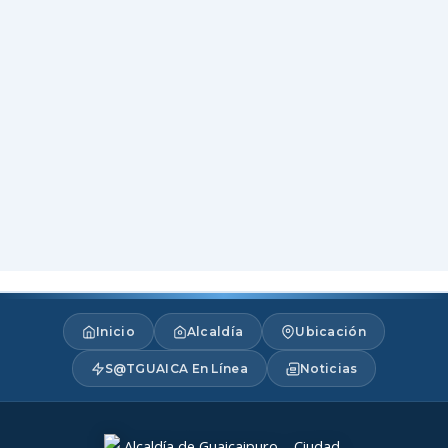
Inicio
Alcaldía
Ubicación
S@TGUAICA En Línea
Noticias