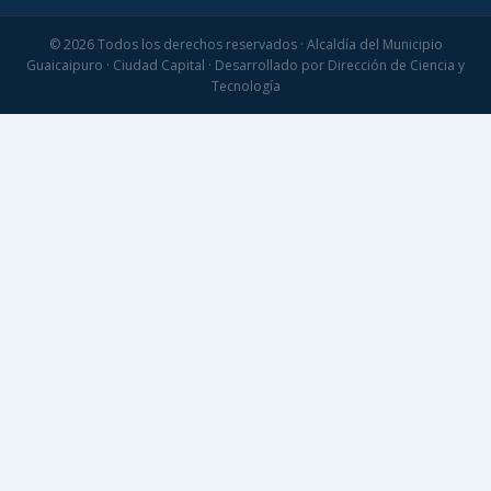
© 2026 Todos los derechos reservados · Alcaldía del Municipio
Guaicaipuro · Ciudad Capital · Desarrollado por Dirección de Ciencia y
Tecnología