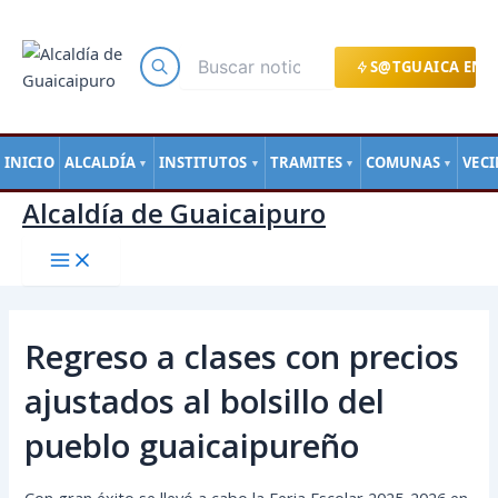
Main
Ir
Navegación
Menu
al
de
contenido
entradas
S@TGUAICA EN L
INICIO
ALCALDÍA
INSTITUTOS
TRAMITES
COMUNAS
VEC
▼
▼
▼
▼
Alcaldía de Guaicaipuro
Regreso a clases con precios
ajustados al bolsillo del
pueblo guaicaipureño
Con gran éxito se llevó a cabo la Feria Escolar 2025-2026 en