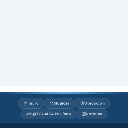
Inicio
Alcaldía
Ubicación
S@TGUAICA En Línea
Noticias