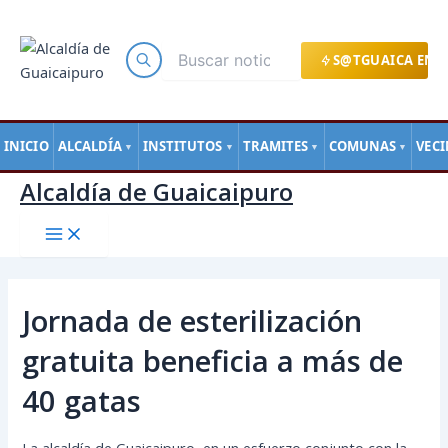
Main
Ir
Navegación
Menu
al
de
contenido
entradas
S@TGUAICA EN L
INICIO
ALCALDÍA
INSTITUTOS
TRAMITES
COMUNAS
VEC
▼
▼
▼
▼
Alcaldía de Guaicaipuro
Jornada de esterilización
gratuita beneficia a más de
40 gatas
La alcaldía de Guaicaipuro, en un esfuerzo conjunto con la