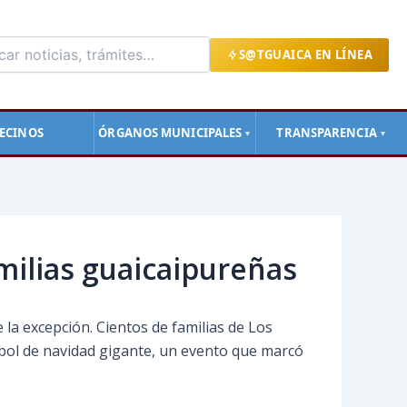
S@TGUAICA EN LÍNEA
ECINOS
ÓRGANOS MUNICIPALES
TRANSPARENCIA
▼
▼
milias guaicaipureñas
 la excepción. Cientos de familias de Los
bol de navidad gigante, un evento que marcó