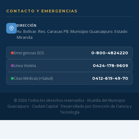
CONTACTO Y EMERGENCIAS
DIRECCIÓN
Av. Bolívar. Res. Caracas PB. Municipio Guaicaipuro. Estado
Miranda
Emergencias SOS
0-800-4824220
Línea Violeta
0424-178-9609
Citas Médicas (+Salud)
0412-619-49-70
© 2026 Todos los derechos reservados · Alcaldía del Municipio
Guaicaipuro · Ciudad Capital · Desarrollado por Dirección de Ciencia y
Tecnología