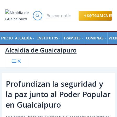
Main
Ir
Navegación
Menu
al
de
contenido
entradas
S@TGUAICA EN L
INICIO
ALCALDÍA
INSTITUTOS
TRAMITES
COMUNAS
VEC
▼
▼
▼
▼
Alcaldía de Guaicaipuro
Profundizan la seguridad y
la paz junto al Poder Popular
en Guaicaipuro
La Comuna Brazalete Tricolor fue el escenario para instalar