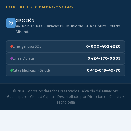
CONTACTO Y EMERGENCIAS
DIRECCIÓN
Av. Bolívar. Res. Caracas PB. Municipio Guaicaipuro. Estado
Miranda
Emergencias SOS
0-800-4824220
Línea Violeta
0424-178-9609
Citas Médicas (+Salud)
0412-619-49-70
© 2026 Todos los derechos reservados · Alcaldía del Municipio
Guaicaipuro · Ciudad Capital · Desarrollado por Dirección de Ciencia y
Tecnología