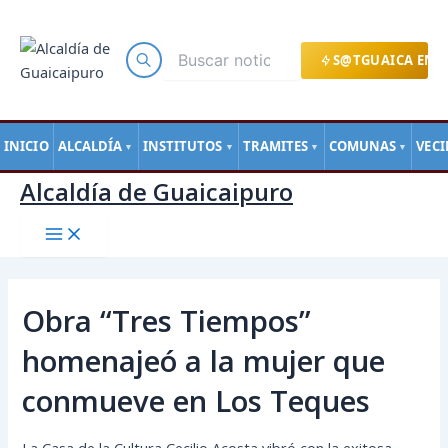
Main
Ir
Navegación
Menu
al
de
contenido
entradas
S@TGUAICA EN L
INICIO
ALCALDÍA
INSTITUTOS
TRAMITES
COMUNAS
VEC
▼
▼
▼
▼
Alcaldía de Guaicaipuro
Obra “Tres Tiempos”
homenajeó a la mujer que
conmueve en Los Teques
La Casa de la Cultura Cecilio Acosta vibró con la exitosa