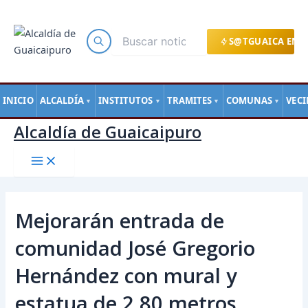
Main
Ir
Navegación
Menu
al
de
contenido
entradas
S@TGUAICA EN L
INICIO
ALCALDÍA
INSTITUTOS
TRAMITES
COMUNAS
VEC
▼
▼
▼
▼
Alcaldía de Guaicaipuro
Mejorarán entrada de
comunidad José Gregorio
Hernández con mural y
estatua de 2.80 metros