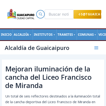
Ir
al
contenido
S@TGUAICA EN
INICIO
ALCALDÍA
INSTITUTOS
TRAMITES
COMUNAS
VEC
▼
▼
▼
▼
Navegación
Mai
Alcaldía de Guaicaipuro
de
Men
entradas
Mejoran iluminación de la
cancha del Liceo Francisco
de Miranda
Un total de seis reflectores destinados a la iluminación total
de la cancha deportiva del Liceo Francisco de Miranda en