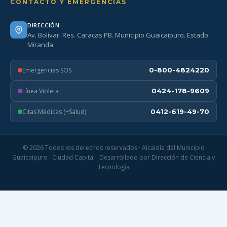
CONTACTO Y EMERGENCIAS
DIRECCIÓN
Av. Bolívar. Res. Caracas PB. Municipio Guaicaipuro. Estado
Miranda
Emergencias SOS
0-800-4824220
Línea Violeta
0424-178-9609
Citas Médicas (+Salud)
0412-619-49-70
© 2026 Todos los derechos reservados · Alcaldía del Municipio
Guaicaipuro · Ciudad Capital · Desarrollado por Dirección de Ciencia y
Tecnología