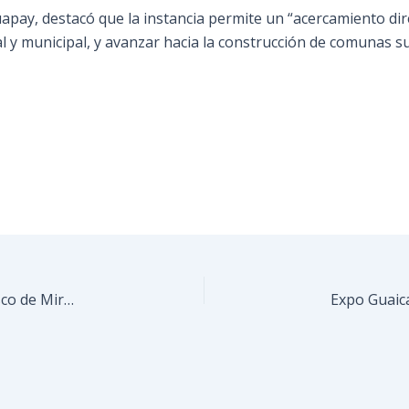
ay, destacó que la instancia permite un “acercamiento dire
al y municipal, y avanzar hacia la construcción de comunas s
Mejoran iluminación de la cancha del Liceo Francisco de Miranda