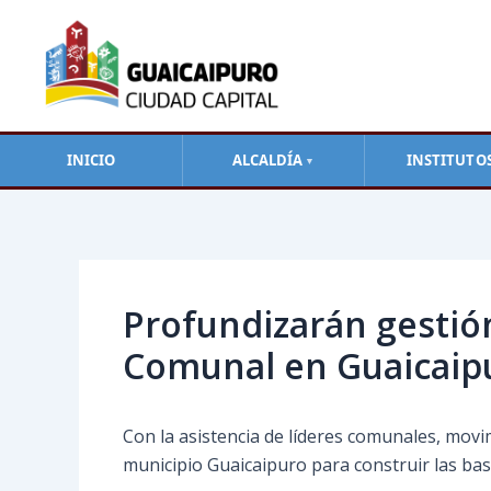
Ir
al
contenido
INICIO
ALCALDÍA
INSTITUTO
▼
Navegación
de
entradas
Profundizarán gestió
Comunal en Guaicaip
Con la asistencia de líderes comunales, movi
municipio Guaicaipuro para construir las ba