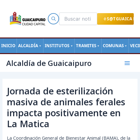
Ir
al
contenido
S@TGUAICA EN
INICIO
ALCALDÍA
INSTITUTOS
TRAMITES
COMUNAS
VEC
▼
▼
▼
▼
Navegación
Mai
Alcaldía de Guaicaipuro
de
Men
entradas
Jornada de esterilización
masiva de animales ferales
impacta positivamente en
La Matica
La Coordinación General de Bienestar Animal (BAMA), de la