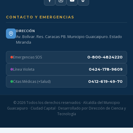
CONTACTO Y EMERGENCIAS
DIRECCIÓN
Av. Bolívar. Res. Caracas PB. Municipio Guaicaipuro. Estado
Miranda
Emergencias SOS
0-800-4824220
Línea Violeta
0424-178-9609
Citas Médicas (+Salud)
0412-619-49-70
© 2026 Todos los derechos reservados · Alcaldía del Municipio
Guaicaipuro · Ciudad Capital · Desarrollado por Dirección de Ciencia y
Tecnología