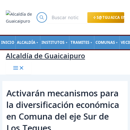
Main
Ir
Navegación
Menu
al
de
contenido
entradas
S@TGUAICA EN L
INICIO
ALCALDÍA
INSTITUTOS
TRAMITES
COMUNAS
VEC
▼
▼
▼
▼
Alcaldía de Guaicaipuro
Activarán mecanismos para
la diversificación económica
en Comuna del eje Sur de
Los Teques