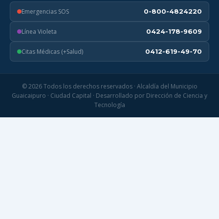
Emergencias SOS
0-800-4824220
Línea Violeta
0424-178-9609
Citas Médicas (+Salud)
0412-619-49-70
© 2026 Todos los derechos reservados · Alcaldía del Municipio
Guaicaipuro · Ciudad Capital · Desarrollado por Dirección de Ciencia y
Tecnología