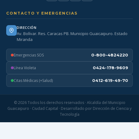
CONTACTO Y EMERGENCIAS
DIRECCIÓN
Av. Bolívar. Res. Caracas PB. Municipio Guaicaipuro. Estado
Miranda
Emergencias SOS
0-800-4824220
Línea Violeta
0424-178-9609
Citas Médicas (+Salud)
0412-619-49-70
© 2026 Todos los derechos reservados · Alcaldía del Municipio
Guaicaipuro · Ciudad Capital · Desarrollado por Dirección de Ciencia y
Tecnología