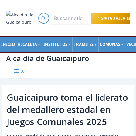
Main
Ir
Navegación
Menu
al
de
contenido
entradas
S@TGUAICA EN L
INICIO
ALCALDÍA
INSTITUTOS
TRAMITES
COMUNAS
VEC
▼
▼
▼
▼
Alcaldía de Guaicaipuro
Guaicaipuro toma el liderato
del medallero estadal en
Juegos Comunales 2025
La Fase Estadal de los III Juegos Deportivos Comunales