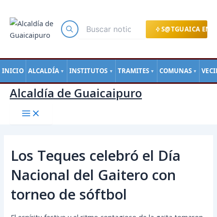
Main
Ir
Navegación
Menu
al
de
contenido
entradas
S@TGUAICA EN L
INICIO
ALCALDÍA
INSTITUTOS
TRAMITES
COMUNAS
VEC
▼
▼
▼
▼
Alcaldía de Guaicaipuro
Los Teques celebró el Día
Nacional del Gaitero con
torneo de sóftbol
El espíritu festivo y el ritmo contagioso de la gaita tomaron