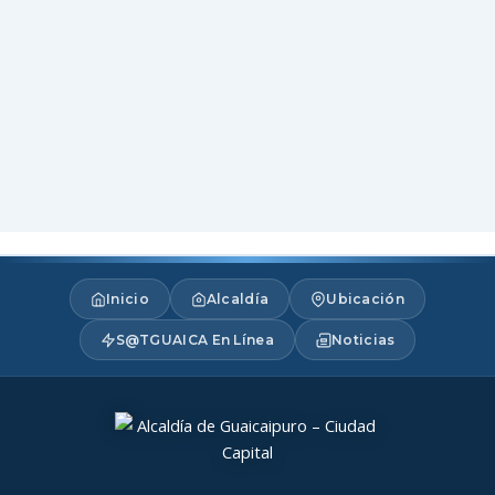
Inicio
Alcaldía
Ubicación
S@TGUAICA En Línea
Noticias