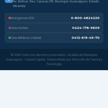
Av. Bolívar. Res. Caracas PB. Municipio Guaicaipuro. Estado
Miranda
Emergencias SOS
0-800-4824220
Línea Violeta
0424-178-9609
Citas Médicas (+Salud)
0412-619-49-70
© 2026 Todos los derechos reservados · Alcaldía del Municipio
Guaicaipuro · Ciudad Capital · Desarrollado por Dirección de Ciencia y
Tecnología