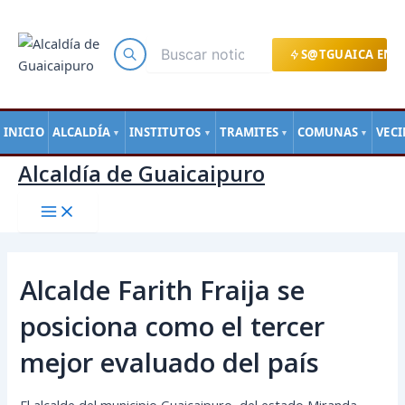
Main
Ir
Navegación
Menu
al
de
contenido
entradas
S@TGUAICA EN L
INICIO
ALCALDÍA
INSTITUTOS
TRAMITES
COMUNAS
VEC
▼
▼
▼
▼
Alcaldía de Guaicaipuro
Alcalde Farith Fraija se
posiciona como el tercer
mejor evaluado del país
El alcalde del municipio Guaicaipuro, del estado Miranda,