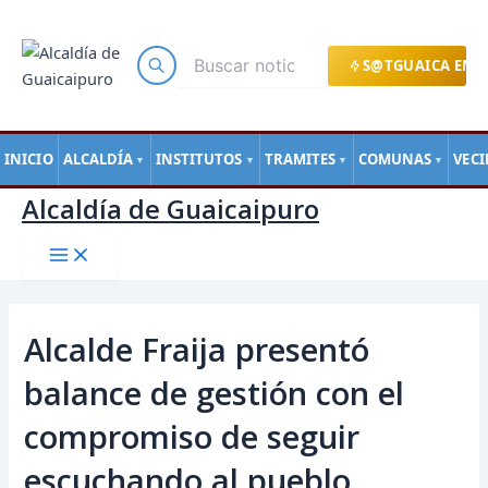
Main
Ir
Navegación
Menu
al
de
contenido
entradas
S@TGUAICA EN L
INICIO
ALCALDÍA
INSTITUTOS
TRAMITES
COMUNAS
VEC
▼
▼
▼
▼
Alcaldía de Guaicaipuro
Alcalde Fraija presentó
balance de gestión con el
compromiso de seguir
escuchando al pueblo