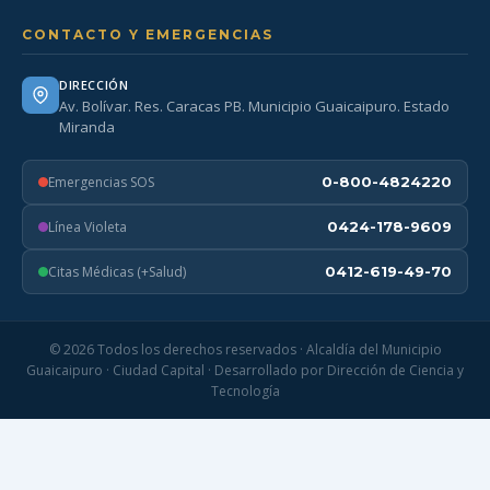
CONTACTO Y EMERGENCIAS
DIRECCIÓN
Av. Bolívar. Res. Caracas PB. Municipio Guaicaipuro. Estado
Miranda
Emergencias SOS
0-800-4824220
Línea Violeta
0424-178-9609
Citas Médicas (+Salud)
0412-619-49-70
© 2026 Todos los derechos reservados · Alcaldía del Municipio
Guaicaipuro · Ciudad Capital · Desarrollado por Dirección de Ciencia y
Tecnología