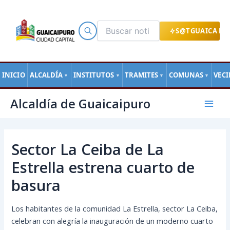
Ir
al
contenido
S@TGUAICA EN
INICIO
ALCALDÍA
INSTITUTOS
TRAMITES
COMUNAS
VEC
▼
▼
▼
▼
Navegación
Mai
Alcaldía de Guaicaipuro
de
Men
entradas
Sector La Ceiba de La
Estrella estrena cuarto de
basura
Los habitantes de la comunidad La Estrella, sector La Ceiba,
celebran con alegría la inauguración de un moderno cuarto