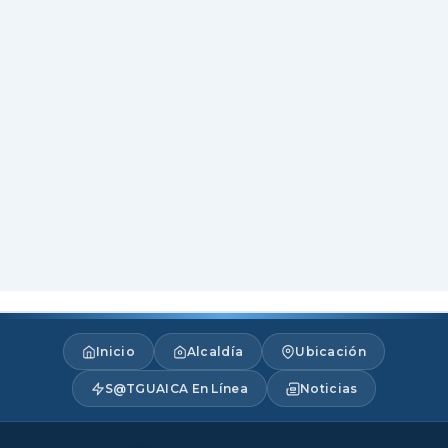
Inicio
Alcaldía
Ubicación
S@TGUAICA En Línea
Noticias