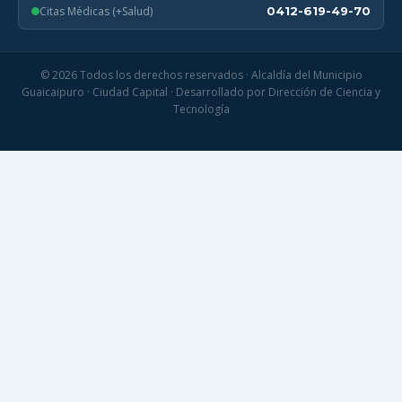
Citas Médicas (+Salud)
0412-619-49-70
© 2026 Todos los derechos reservados · Alcaldía del Municipio
Guaicaipuro · Ciudad Capital · Desarrollado por Dirección de Ciencia y
Tecnología