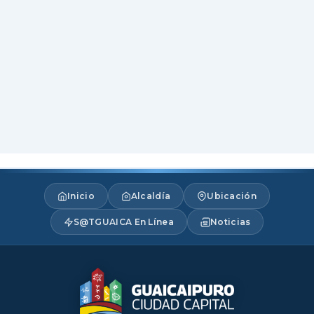
Inicio
Alcaldía
Ubicación
S@TGUAICA En Línea
Noticias