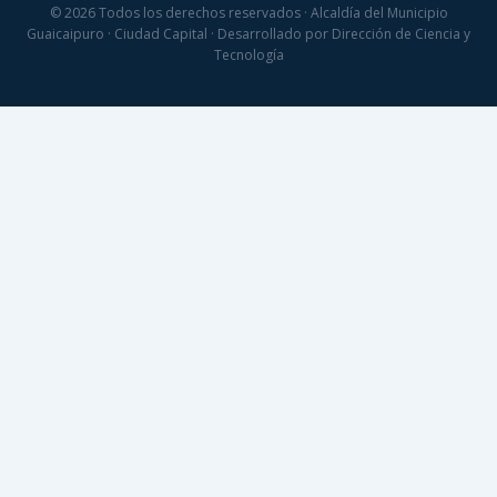
© 2026 Todos los derechos reservados · Alcaldía del Municipio
Guaicaipuro · Ciudad Capital · Desarrollado por Dirección de Ciencia y
Tecnología