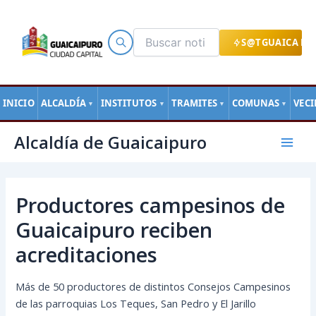
Ir
al
contenido
S@TGUAICA EN
INICIO
ALCALDÍA
INSTITUTOS
TRAMITES
COMUNAS
VEC
▼
▼
▼
▼
Navegación
Mai
Alcaldía de Guaicaipuro
de
Men
entradas
Productores campesinos de
Guaicaipuro reciben
acreditaciones
Más de 50 productores de distintos Consejos Campesinos
de las parroquias Los Teques, San Pedro y El Jarillo