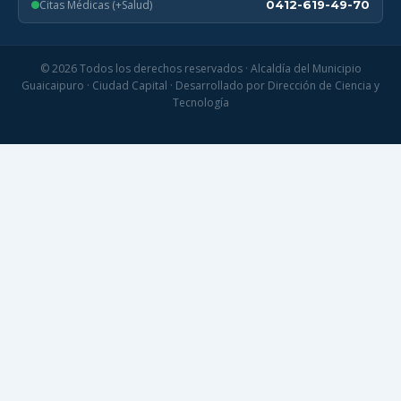
Citas Médicas (+Salud)
0412-619-49-70
© 2026 Todos los derechos reservados · Alcaldía del Municipio
Guaicaipuro · Ciudad Capital · Desarrollado por Dirección de Ciencia y
Tecnología