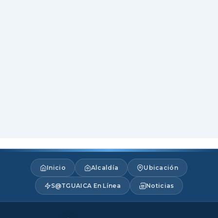
Inicio
Alcaldía
Ubicación
S@TGUAICA En Línea
Noticias