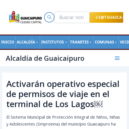
Ir
al
contenido
S@TGUAICA EN
INICIO
ALCALDÍA
INSTITUTOS
TRAMITES
COMUNAS
VEC
▼
▼
▼
▼
Navegación
Mai
Alcaldía de Guaicaipuro
de
Men
entradas
Activarán operativo especial
de permisos de viaje en el
terminal de Los Lagos￼
El Sistema Municipal de Protección Integral de Niños, Niñas
y Adolescentes (Smproinna) del municipio Guaicaipuro ha