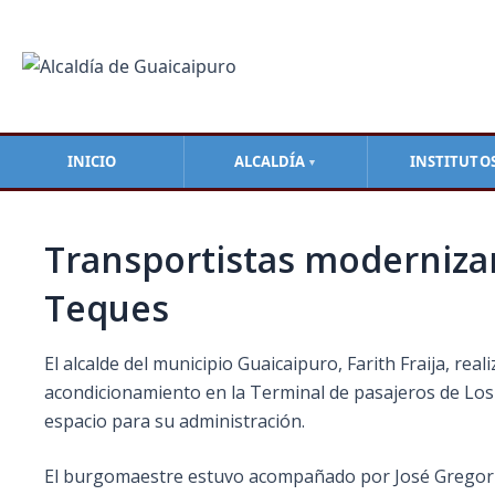
Ir
Navegación
al
de
contenido
entradas
INICIO
ALCALDÍA
INSTITUTO
▼
Transportistas modernizan
Teques
El alcalde del municipio Guaicaipuro, Farith Fraija, re
acondicionamiento en la Terminal de pasajeros de Los 
espacio para su administración.
El burgomaestre estuvo acompañado por José Gregorio