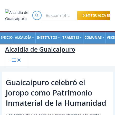
Main
Ir
Navegación
Menu
al
de
contenido
entradas
S@TGUAICA EN L
INICIO
ALCALDÍA
INSTITUTOS
TRAMITES
COMUNAS
VEC
▼
▼
▼
▼
Alcaldía de Guaicaipuro
Guaicaipuro celebró el
Joropo como Patrimonio
Inmaterial de la Humanidad
Habitantes de Los Teques y zonas aledañas a la capital