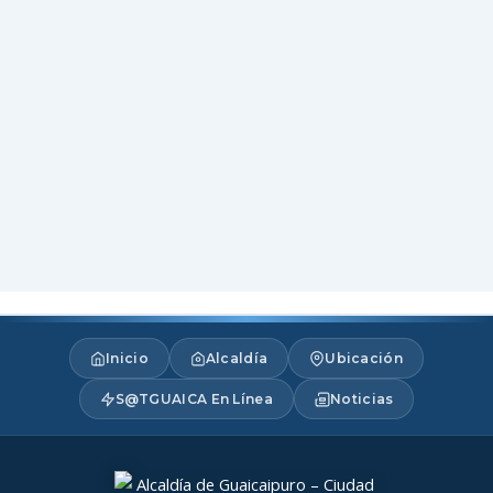
Inicio
Alcaldía
Ubicación
S@TGUAICA En Línea
Noticias