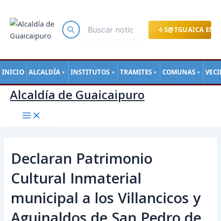
Main
Ir
Navegación
Menu
al
de
contenido
entradas
S@TGUAICA EN L
INICIO
ALCALDÍA
INSTITUTOS
TRAMITES
COMUNAS
VEC
▼
▼
▼
▼
Alcaldía de Guaicaipuro
Declaran Patrimonio
Cultural Inmaterial
municipal a los Villancicos y
Aguinaldos de San Pedro de