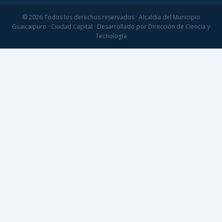
© 2026 Todos los derechos reservados · Alcaldía del Municipio
Guaicaipuro · Ciudad Capital · Desarrollado por Dirección de Ciencia y
Tecnología