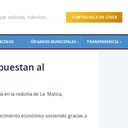
S@TGUAICA EN LÍNEA
ECINOS
ÓRGANOS MUNICIPALES
TRANSPARENCIA
▼
▼
puestan al
ia en la redoma de La Matica,
recimiento económico sostenido gracias a