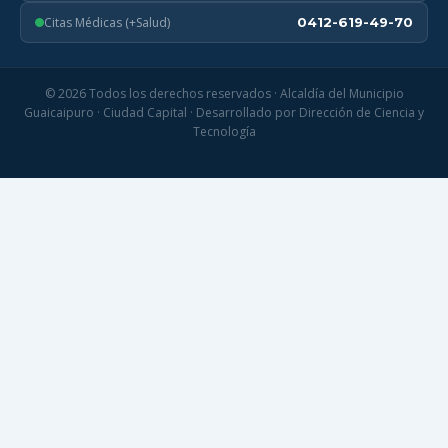
Citas Médicas (+Salud)
0412-619-49-70
© 2026 Todos los derechos reservados · Alcaldía del Municipio
Guaicaipuro · Ciudad Capital · Desarrollado por Dirección de Ciencia y
Tecnología