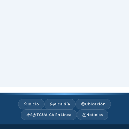
Inicio
Alcaldía
Ubicación
S@TGUAICA En Línea
Noticias