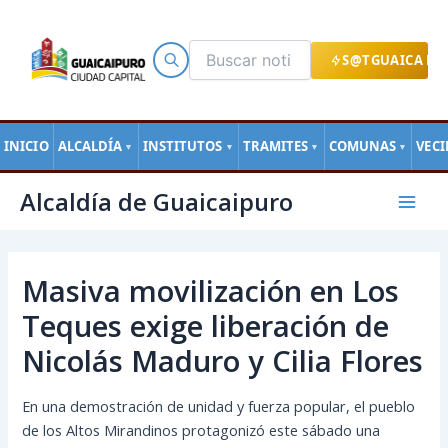
Ir
al
contenido
S@TGUAICA EN
INICIO
ALCALDÍA
INSTITUTOS
TRAMITES
COMUNAS
VEC
▼
▼
▼
▼
Navegación
Mai
Alcaldía de Guaicaipuro
de
Men
entradas
Masiva movilización en Los
Teques exige liberación de
Nicolás Maduro y Cilia Flores
En una demostración de unidad y fuerza popular, el pueblo
de los Altos Mirandinos protagonizó este sábado una