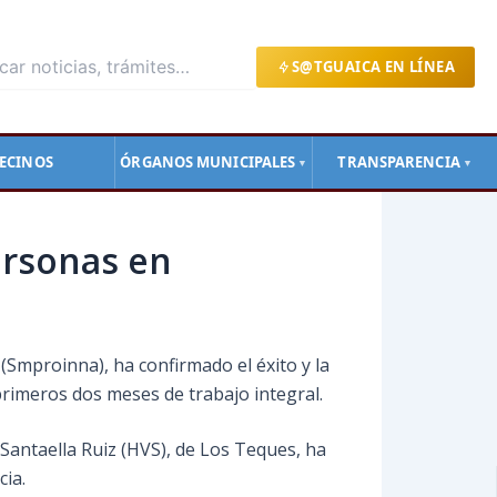
S@TGUAICA EN LÍNEA
ECINOS
ÓRGANOS MUNICIPALES
TRANSPARENCIA
▼
▼
ersonas en
(Smproinna), ha confirmado el éxito y la
primeros dos meses de trabajo integral.
 Santaella Ruiz (HVS), de Los Teques, ha
cia.