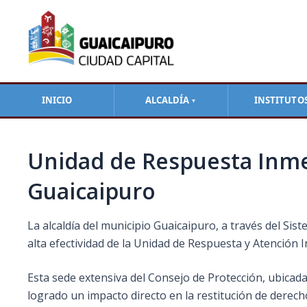
Ir
Navegación
al
de
contenido
entradas
INICIO
ALCALDÍA
INSTITUTO
▼
Unidad de Respuesta Inme
Guaicaipuro
La alcaldía del municipio Guaicaipuro, a través del Si
alta efectividad de la Unidad de Respuesta y Atención 
Esta sede extensiva del Consejo de Protección, ubicada
logrado un impacto directo en la restitución de derecho